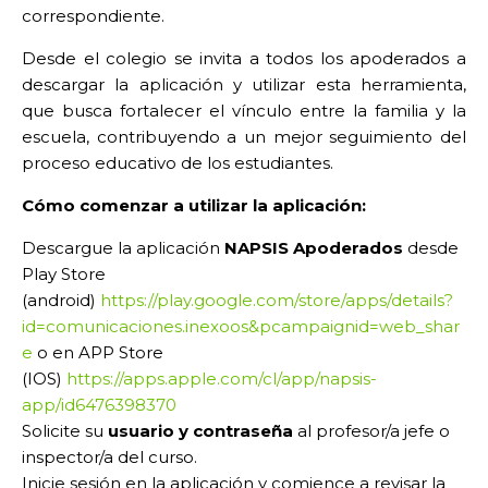
correspondiente.
Desde el colegio se invita a todos los apoderados a
descargar la aplicación y utilizar esta herramienta,
que busca fortalecer el vínculo entre la familia y la
escuela, contribuyendo a un mejor seguimiento del
proceso educativo de los estudiantes.
Cómo comenzar a utilizar la aplicación:
Descargue la aplicación
NAPSIS Apoderados
desde
Play Store
(android)
https://play.google.com/store/apps/details?
id=comunicaciones.inexoos&pcampaignid=web_shar
e
o en
APP Store
(IOS)
https://apps.apple.com/cl/app/napsis-
app/id6476398370
Solicite su
usuario y contraseña
al profesor/a jefe o
inspector/a del curso.
Inicie sesión en la aplicación y comience a revisar la